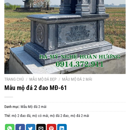
TRANG CHỦ
/
MẪU MỘ ĐÁ ĐẸP
/
MẪU MỘ ĐÁ 2 MÁI
Mẫu mộ đá 2 đao MĐ-61
Danh mục:
Mẫu Mộ đá 2 mái
Thẻ:
mộ 2 đao đá
,
mộ có mái
,
mộ đá 2 đao
,
mộ đá 2 mái