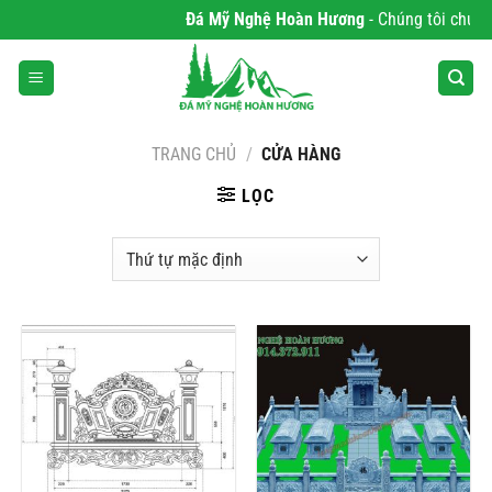
Bỏ
Đá Mỹ Nghệ Hoàn Hương
- Chúng tôi chuyên p
qua
nội
dung
TRANG CHỦ
/
CỬA HÀNG
LỌC