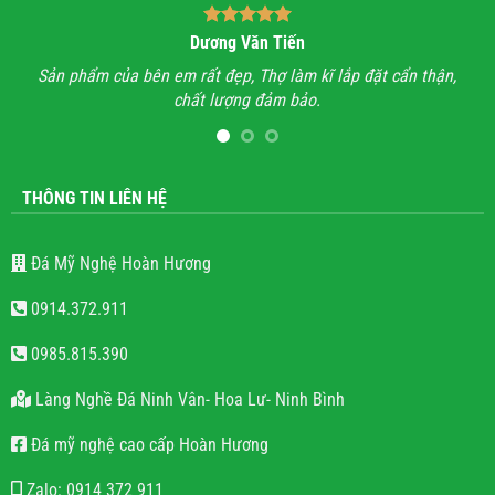
Bùi Quốc Trung
n thận,
Anh đã đi xem rất nhiều những công trình lăng mộ đá, hầu
hết mọi công trình không thấy sự sắc sảo, tinh tế, họ chỉ làm
lăng mộ đá cho có, không quan tâm đến thẩm mỹ và chất
lượng.
THÔNG TIN LIÊN HỆ
Đá Mỹ Nghệ Hoàn Hương
0914.372.911
0985.815.390
Làng Nghề Đá Ninh Vân- Hoa Lư- Ninh Bình
Đá mỹ nghệ cao cấp Hoàn Hương