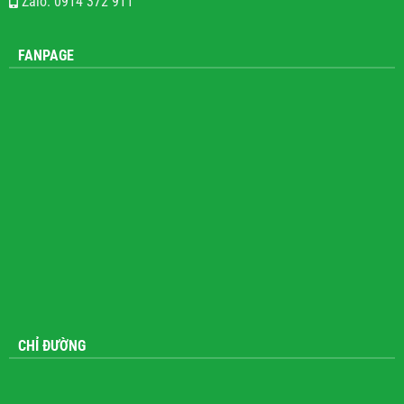
Đá mỹ nghệ cao cấp Hoàn Hương
Zalo: 0914 372 911
FANPAGE
CHỈ ĐƯỜNG