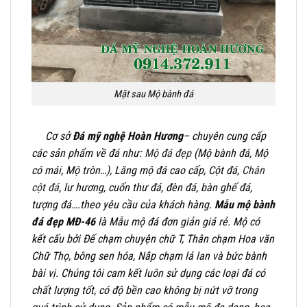
Mặt sau Mộ bành đá
Cơ sở
Đá mỹ nghệ Hoàn Hương
– chuyên cung cấp
các sản phẩm về đá như:
Mộ đá đẹp
(Mộ bành đá, Mộ
có mái, Mộ tròn…), Lăng mộ đá cao cấp, Cột đá,
Chân
cột đá
, lư hương, cuốn thư đá, đèn đá, bàn ghế đá,
tượng đá….theo yêu cầu của khách hàng.
Mẫu mộ bành
đá đẹp MĐ-46
là Mẫu mộ đá đơn giản giá rẻ. Mộ có
kết cấu bởi Đế chạm chuyện chữ T, Thân chạm Hoa văn
Chữ Thọ, bông sen hóa, Nắp chạm lá lan và bức bành
bài vị. Chúng tôi cam kết luôn sử dụng các loại đá có
chất lượng tốt, có độ bền cao không bị nứt vỡ trong