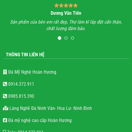
Bùi Quốc Trung
ận,
Anh đã đi xem rất nhiều những công trình lăng mộ đá, hầu
Với
hết mọi công trình không thấy sự sắc sảo, tinh tế, họ chỉ làm
lăng mộ đá cho có, không quan tâm đến thẩm mỹ và chất
lượng.
THÔNG TIN LIÊN HỆ
Đá Mỹ Nghệ Hoàn Hương
0914.372.911
0985.815.390
Làng Nghề Đá Ninh Vân- Hoa Lư- Ninh Bình