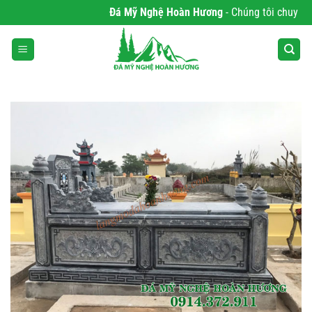
Bỏ
Đá Mỹ Nghệ Hoàn Hương
- Chúng tôi chuyên phân
qua
nội
dung