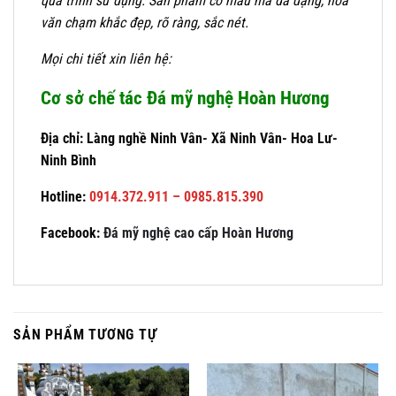
quá trình sử dụng. Sản phẩm có mẫu mã đa dạng, hoa
văn chạm khắc đẹp, rõ ràng, sắc nét.
Mọi chi tiết xin liên hệ:
Cơ sở chế tác Đá mỹ nghệ Hoàn Hương
Địa chỉ: Làng nghề Ninh Vân- Xã Ninh Vân- Hoa Lư-
Ninh Bình
Hotline:
0914.372.911 – 0985.815.390
Facebook:
Đá mỹ nghệ cao cấp Hoàn Hương
SẢN PHẨM TƯƠNG TỰ