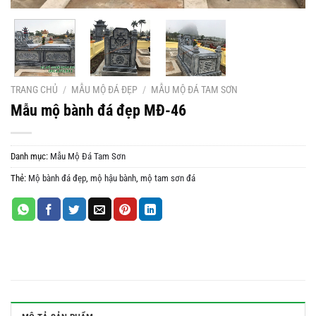
TRANG CHỦ
/
MẪU MỘ ĐÁ ĐẸP
/
MẪU MỘ ĐÁ TAM SƠN
Mẫu mộ bành đá đẹp MĐ-46
Danh mục:
Mẫu Mộ Đá Tam Sơn
Thẻ:
Mộ bành đá đẹp
,
mộ hậu bành
,
mộ tam sơn đá