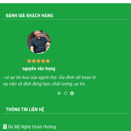
ĐÁNH GIÁ KHÁCH HÀNG
Dương Văn Tiến
n hỉ
Sản phẩm của bên em rất đẹp, Thợ làm kĩ lắp đặt cẩn thận,
A
chất lượng đảm bảo.
hế
THÔNG TIN LIÊN HỆ
Đá Mỹ Nghệ Hoàn Hương