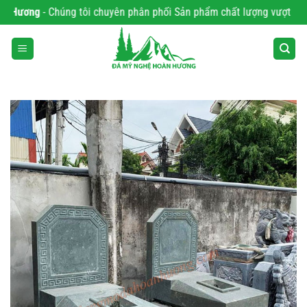
Bỏ
 Hương
- Chúng tôi chuyên phân phối Sản phẩm chất lượng vượt trội, k
qua
nội
dung