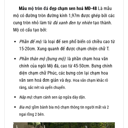
Mẫu
mộ tròn đá
đẹp chạm sen hoá MĐ-48
Là mẫu
mộ có đường tròn đường kính 1,97m được ghép bởi các
cung tròn nhỏ làm từ
đá xanh đen tự nhiên
tạo thành.
Mộ có cấu tạo bởi:
Phần đế mộ:
là loại đế sen phổ biến có chiều cao từ
15-20cm. Xung quanh đế được chạm chiện chữ T.
Phần thân mộ (bưng mộ)
: là phần chạm hoa văn
chính của ngôi Mộ đá, cao từ 45-50cm. Bưng chính
diện chạm chữ Phúc, các bưng còn lại chạm hoa
văn sen hoá đơn giản và
đẹp. Hoa văn chạm khắc rõ
ràng, sắc nét và uyển chuyển.
Nắp mộ:
chạm cánh sen úp ngửa dày dặn.
Bia mộ:
gồm bành bia mộ chạm thông tin người mất và 2
ngai rồng 2 bên.