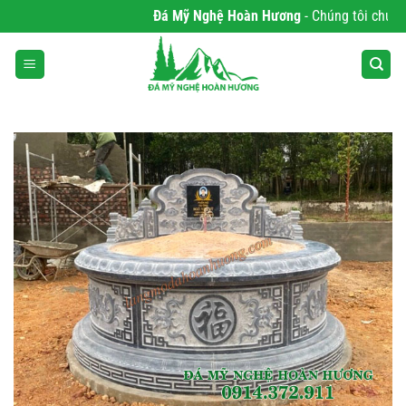
Bỏ
Đá Mỹ Nghệ Hoàn Hương
- Chúng tôi chuyên p
qua
nội
dung