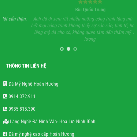
Bùi Quốc Trung
ận,
Anh đã đi xem rất nhiều những công trình lăng mộ đá, hầu
Với
hết mọi công trình không thấy sự sắc sảo, tinh tế, họ chỉ làm
lăng mộ đá cho có, không quan tâm đến thẩm mỹ và chất
lượng.
THÔNG TIN LIÊN HỆ
Đá Mỹ Nghệ Hoàn Hương
0914.372.911
0985.815.390
Làng Nghề Đá Ninh Vân- Hoa Lư- Ninh Bình
Đá mỹ nghệ cao cấp Hoàn Hương