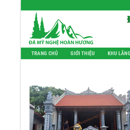
Bỏ
qua
nội
dung
TRANG CHỦ
GIỚI THIỆU
KHU LĂN