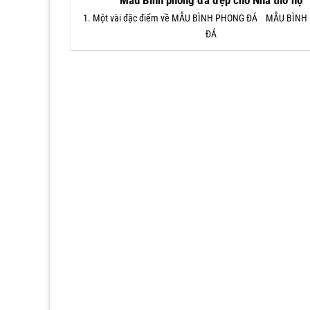
Mẫu Bình phong đá đẹp cho Nhà thờ họ
1. Một vài đặc điểm về MẪU BÌNH PHONG ĐÁ MẪU BÌN
ĐÁ