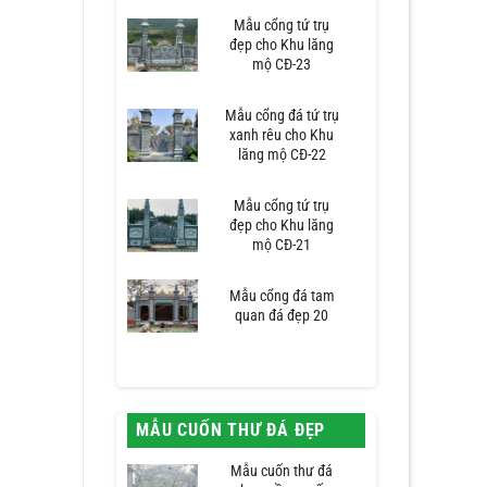
Mẫu cổng tứ trụ
đẹp cho Khu lăng
mộ CĐ-23
Mẫu cổng đá tứ trụ
xanh rêu cho Khu
lăng mộ CĐ-22
Mẫu cổng tứ trụ
đẹp cho Khu lăng
mộ CĐ-21
Mẫu cổng đá tam
quan đá đẹp 20
MẪU CUỐN THƯ ĐÁ ĐẸP
Mẫu cuốn thư đá