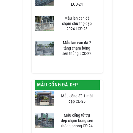
LCĐ-24
Mẫu lan can đá
chạm chữ thọ đẹp
2024 LCĐ-23
Mẫu lan can đá 2
tầng chạm bông
sen thủng LCĐ-22
MẪU CỔNG ĐÁ ĐẸP
Mẫu cổng đá 1 mái
đẹp CĐ-25
Mẫu cổng tứ trụ
đẹp chạm bông sen
thông phong CĐ-24