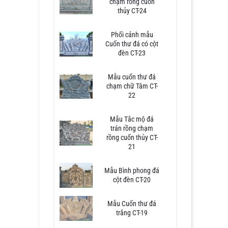
chạm rồng cuốn
thủy CT-24
Phối cảnh mẫu
Cuốn thư đá có cột
đèn CT-23
Mẫu cuốn thư đá
chạm chữ Tâm CT-
22
Mẫu Tắc mộ đá
trán rồng chạm
rồng cuốn thủy CT-
21
Mẫu Bình phong đá
cột đèn CT-20
Mẫu Cuốn thư đá
trắng CT-19