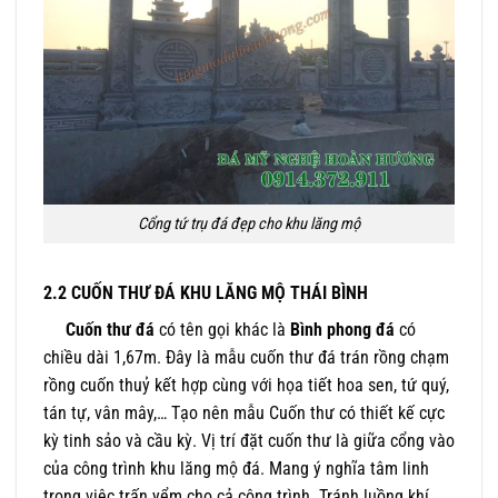
Cổng tứ trụ đá đẹp cho khu lăng mộ
2.2 CUỐN THƯ ĐÁ KHU LĂNG MỘ THÁI BÌNH
Cuốn thư đá
có tên gọi khác là
Bình phong đá
có
chiều dài 1,67m. Đây là mẫu cuốn thư đá trán rồng chạm
rồng cuốn thuỷ kết hợp cùng với họa tiết hoa sen, tứ quý,
tán tự, vân mây,… Tạo nên mẫu Cuốn thư có thiết kế cực
kỳ tinh sảo và cầu kỳ. Vị trí đặt cuốn thư là giữa cổng vào
của công trình khu lăng mộ đá. Mang ý nghĩa tâm linh
trong việc trấn yểm cho cả công trình. Tránh luồng khí