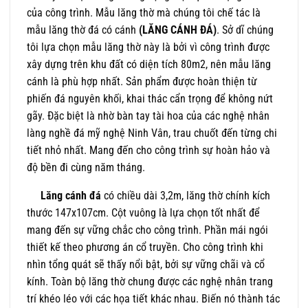
của công trình. Mẫu lăng thờ mà chúng tôi chế tác là
mẫu lăng thờ đá có cánh
(LĂNG CÁNH ĐÁ)
. Sở dĩ chúng
tôi lựa chọn mẫu lăng thờ này là bởi vì công trình được
xây dựng trên khu đất có diện tích 80m2, nên mẫu lăng
cánh là phù hợp nhất. Sản phẩm được hoàn thiện từ
phiến đá nguyên khối, khai thác cẩn trọng để không nứt
gãy. Đặc biệt là nhờ bàn tay tài hoa của các nghệ nhân
làng nghề đá mỹ nghệ Ninh Vân, trau chuốt đến từng chi
tiết nhỏ nhất. Mang đến cho công trình sự hoàn hảo và
độ bền đi cùng năm tháng.
Lăng cánh đá
có chiều dài 3,2m, lăng thờ chính kích
thước 147x107cm. Cột vuông là lựa chọn tốt nhất để
mang đến sự vững chắc cho công trình. Phần mái ngói
thiết kế theo phương án cổ truyền. Cho công trình khi
nhìn tổng quát sẽ thấy nổi bật, bởi sự vững chãi và cổ
kính. Toàn bộ lăng thờ chung được các nghệ nhân trang
trí khéo léo với các họa tiết khác nhau. Biến nó thành tác