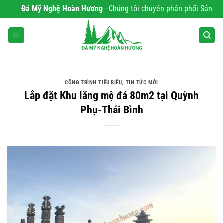
Bỏ
ỹ Nghệ Hoàn Hương
- Chúng tôi chuyên phân phối Sản phẩm chất lượng
qua
nội
dung
CÔNG TRÌNH TIỂU BIỂU
,
TIN TỨC MỚI
Lắp đặt Khu lăng mộ đá 80m2 tại Quỳnh
Phụ-Thái Bình