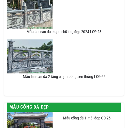
Mẫu lan can đá chạm chữ thọ đẹp 2024 LCĐ-23
Mẫu lan can đá 2 tầng chạm bông sen thủng LCĐ-22
MẪU CỔNG ĐÁ ĐẸP
Mẫu cổng đá 1 mái đẹp CĐ-25