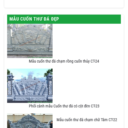
MẪU CUỐN THƯ ĐÁ ĐẸP
Mẫu cuốn thư đá chạm rồng cuốn thủy CT-24
Phối cảnh mẫu Cuốn thư đá có cột đèn CT-23
Mẫu cuốn thư đá chạm chữ Tâm CT-22