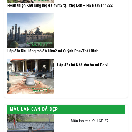
Hoàn thiện Khu lăng mộ đá 49m2 tại Chợ Lớn – Hà Nam T11/22
Lắp đặt Khu lăng mộ đá 80m2 tại Quỳnh Phụ-Thái Bình
Lắp đặt Đá Nhà thờ họ tại Ba vì
MẪU LAN CAN ĐÁ ĐẸP
Mẫu lan can đá LCĐ-27