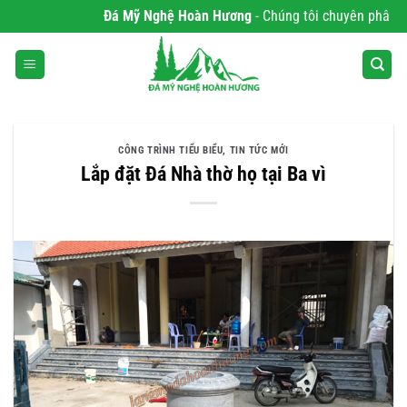
Bỏ
Đá Mỹ Nghệ Hoàn Hương
- Chúng tôi chuyên phân phối Sản 
qua
nội
dung
CÔNG TRÌNH TIỂU BIỂU
,
TIN TỨC MỚI
Lắp đặt Đá Nhà thờ họ tại Ba vì