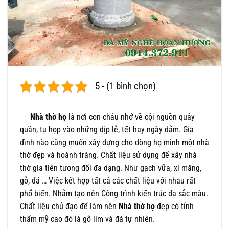
5 - (1 bình chọn)
Nhà thờ họ
là nơi con cháu nhớ về cội nguồn quây
quần, tụ họp vào những dịp lễ, tết hay ngày dằm. Gia
đình nào cũng muốn xây dựng cho dòng họ mình một nhà
thờ đẹp và hoành tráng. Chất liệu sử dụng để xây nhà
thờ gia tiên tương đối đa dạng. Như gạch vữa, xi măng,
gỗ, đá … Việc kết hợp tất cả các chất liệu với nhau rất
phổ biến. Nhằm tạo nên Công trình kiến trúc đa sắc màu.
Chất liệu chủ đạo để làm nên
Nhà thờ họ
đẹp có tính
thẩm mỹ cao đó là gỗ lim và đá tự nhiên.