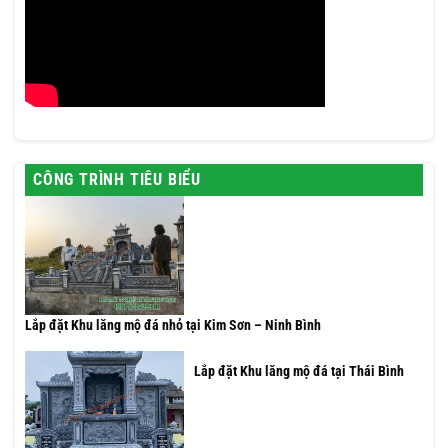
CÔNG TRÌNH TIÊU BIỂU
Lắp đặt Khu lăng mộ đá nhỏ tại Kim Sơn – Ninh Bình
Lắp đặt Khu lăng mộ đá tại Thái Bình