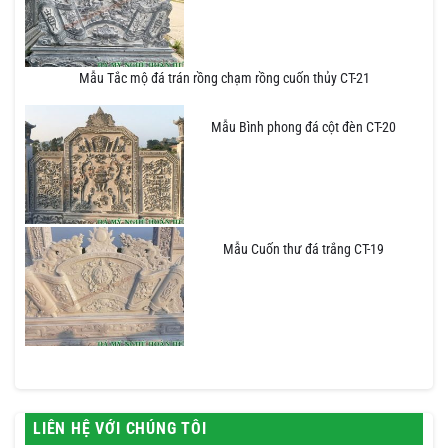
Mẫu Tắc mộ đá trán rồng chạm rồng cuốn thủy CT-21
Mẫu Bình phong đá cột đèn CT-20
Mẫu Cuốn thư đá trắng CT-19
LIÊN HỆ VỚI CHÚNG TÔI