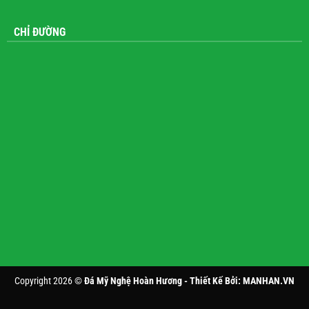
CHỈ ĐƯỜNG
Copyright 2026 ©
Đá Mỹ Nghệ Hoàn Hương - Thiết Kế Bởi:
MANHAN.VN