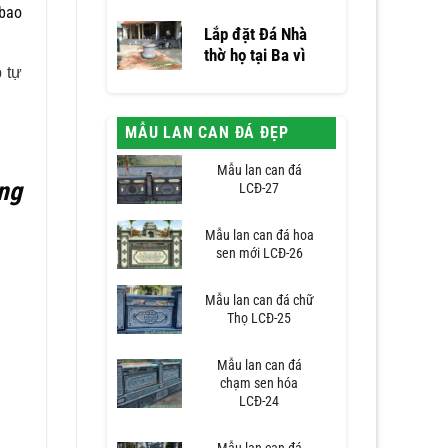
 bao
Lắp đặt Đá Nhà
thờ họ tại Ba vì
 tự
MẪU LAN CAN ĐÁ ĐẸP
Mẫu lan can đá
ng
LCĐ-27
Mẫu lan can đá hoa
sen mới LCĐ-26
Mẫu lan can đá chữ
Thọ LCĐ-25
Mẫu lan can đá
chạm sen hóa
LCĐ-24