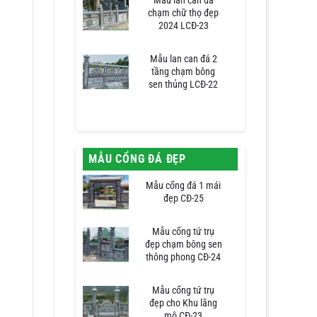
Mẫu lan can đá
chạm chữ thọ đẹp
2024 LCĐ-23
Mẫu lan can đá 2
tầng chạm bông
sen thủng LCĐ-22
MẪU CỔNG ĐÁ ĐẸP
Mẫu cổng đá 1 mái
đẹp CĐ-25
Mẫu cổng tứ trụ
đẹp chạm bông sen
thông phong CĐ-24
Mẫu cổng tứ trụ
đẹp cho Khu lăng
mộ CĐ-23