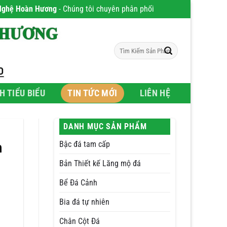
ương
- Chúng tôi chuyên phân phối Sản phẩm chất lượng vượt trội, khẳn
Tìm
kiếm:
H TIỂU BIỂU
TIN TỨC MỚI
LIÊN HỆ
DANH MỤC SẢN PHẨM
Bậc đá tam cấp
h
Bản Thiết kế Lăng mộ đá
Bể Đá Cảnh
Bia đá tự nhiên
Chân Cột Đá