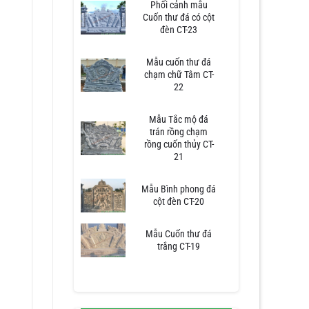
Phối cảnh mẫu
Cuốn thư đá có cột
đèn CT-23
Mẫu cuốn thư đá
chạm chữ Tâm CT-
22
Mẫu Tắc mộ đá
trán rồng chạm
rồng cuốn thủy CT-
21
Mẫu Bình phong đá
cột đèn CT-20
Mẫu Cuốn thư đá
trắng CT-19