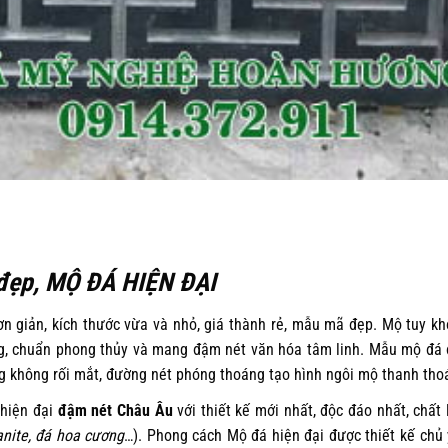
đẹp, MỘ ĐÁ HIỆN ĐẠI
n giản, kích thước vừa và nhỏ, giá thành rẻ, mẫu mã đẹp. Mộ tuy k
g, chuẩn phong thủy và mang đậm nét văn hóa tâm linh. Mẫu mộ đá
 không rối mắt, đường nét phóng thoáng tạo hình ngôi mộ thanh thoá
hiện đại
đậm nét Châu Âu
với thiết kế mới nhất, độc đáo nhất, chất 
anite, đá hoa cương
…). Phong cách Mộ đá hiện đại được thiết kế chủ