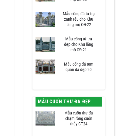
Mẫu cổng đá tứ trụ
xanh rêu cho Khu
lăng mộ CĐ-22
Mẫu cổng tứ trụ
đẹp cho Khu lăng
mộ CĐ-21
Mẫu cổng đá tam
quan đá đẹp 20
MẪU CUỐN THƯ ĐÁ ĐẸP
Mẫu cuốn thư đá
chạm rồng cuốn
thủy CT-24