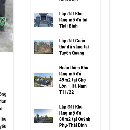
Lắp đặt Khu
lăng mộ đá tại
Thái Bình
Lắp đặt Cuốn
thư đá vàng tại
Tuyên Quang
Hoàn thiện Khu
lăng mộ đá
49m2 tại Chợ
Lớn – Hà Nam
T11/22
hông
 đơn
Lắp đặt Khu
t.
lăng mộ đá
liệu
80m2 tại Quỳnh
Phụ-Thái Bình
 yếu