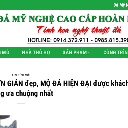
Đá Mỹ Nghệ Hoàn H
G MỘ
NHÀ THỜ HỌ
SẢN PHẨM
CÔNG TRÌN
TIN TỨC MỚI
N GIẢN đẹp, MỘ ĐÁ HIỆN ĐẠI được khác
g ưa chuộng nhất