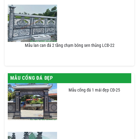
Mẫu lan can đá 2 tầng chạm bông sen thủng LCĐ-22
MẪU CỔNG ĐÁ ĐẸP
Mẫu cổng đá 1 mái đẹp CĐ-25