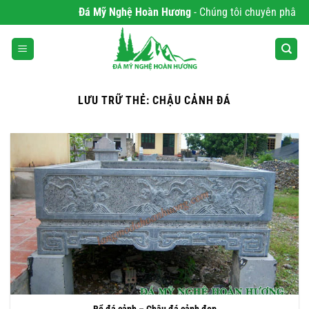
Bỏ
Đá Mỹ Nghệ Hoàn Hương
- Chúng tôi chuyên phân phối Sả
qua
nội
dung
LƯU TRỮ THẺ:
CHẬU CẢNH ĐÁ