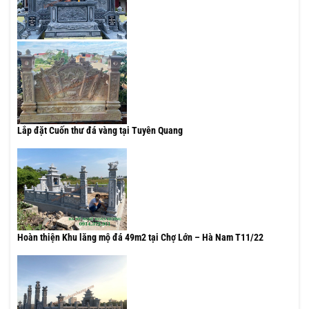
Lắp đặt Cuốn thư đá vàng tại Tuyên Quang
Hoàn thiện Khu lăng mộ đá 49m2 tại Chợ Lớn – Hà Nam T11/22