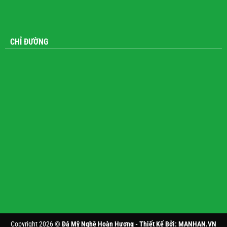
CHỈ ĐƯỜNG
Copyright 2026 ©
Đá Mỹ Nghệ Hoàn Hương - Thiết Kế Bởi:
MANHAN.VN