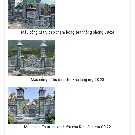
Mẫu cổng tứ trụ đẹp chạm bông sen thông phong CĐ-24
Mẫu cổng tứ trụ đẹp cho Khu lăng mộ CĐ-23
Mẫu cổng đá tứ trụ xanh rêu cho Khu lăng mộ CĐ-22