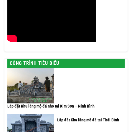
CÔNG TRÌNH TIÊU BIỂU
Lắp đặt Khu lăng mộ đá nhỏ tại Kim Sơn – Ninh Bình
Lắp đặt Khu lăng mộ đá tại Thái Bình