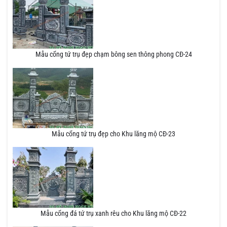
Mẫu cổng tứ trụ đẹp chạm bông sen thông phong CĐ-24
Mẫu cổng tứ trụ đẹp cho Khu lăng mộ CĐ-23
Mẫu cổng đá tứ trụ xanh rêu cho Khu lăng mộ CĐ-22