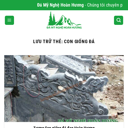
Bỏ
Đá Mỹ Nghệ Hoàn Hương
- Chúng tôi chuyên phân phối
qua
nội
dung
LƯU TRỮ THẺ:
CON GIỐNG ĐÁ