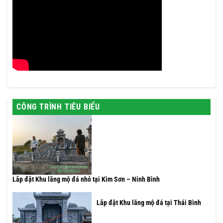
CÔNG TRÌNH TIÊU BIỂU
Lắp đặt Khu lăng mộ đá nhỏ tại Kim Sơn – Ninh Bình
Lắp đặt Khu lăng mộ đá tại Thái Bình