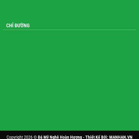
CHỈ ĐƯỜNG
Copyright 2026 ©
Đá Mỹ Nghệ Hoàn Hương - Thiết Kế Bởi:
MANHAN.VN