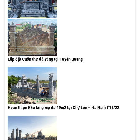
Lắp đặt Cuốn thư đá vàng tại Tuyên Quang
Hoàn thiện Khu lăng mộ đá 49m2 tại Chợ Lớn – Hà Nam T11/22