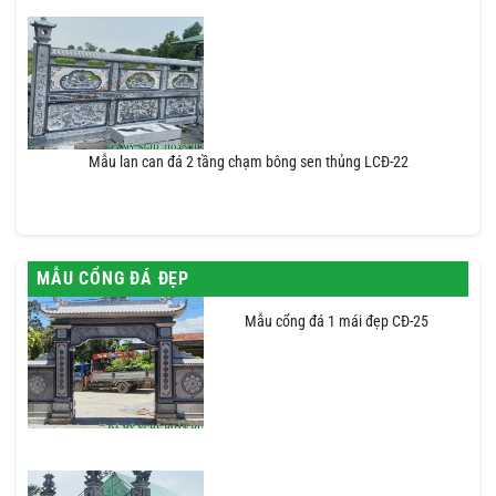
Mẫu lan can đá 2 tầng chạm bông sen thủng LCĐ-22
MẪU CỔNG ĐÁ ĐẸP
Mẫu cổng đá 1 mái đẹp CĐ-25