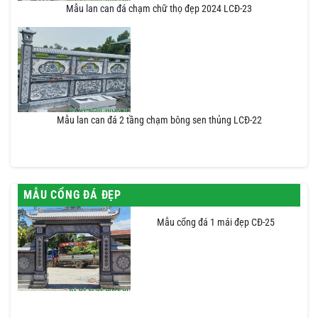
Mẫu lan can đá chạm chữ thọ đẹp 2024 LCĐ-23
Mẫu lan can đá 2 tầng chạm bông sen thủng LCĐ-22
MẪU CỔNG ĐÁ ĐẸP
Mẫu cổng đá 1 mái đẹp CĐ-25