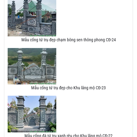
Mẫu cổng tứ trụ đẹp chạm bông sen thông phong CĐ-24
Mẫu cổng tứ trụ đẹp cho Khu lăng mộ CĐ-23
Mẫu cổng đá tứ trụ xanh rêu cho Khu lăng mộ CĐ-22