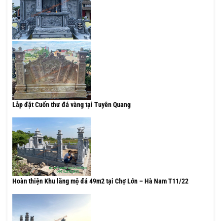
Lắp đặt Cuốn thư đá vàng tại Tuyên Quang
Hoàn thiện Khu lăng mộ đá 49m2 tại Chợ Lớn – Hà Nam T11/22