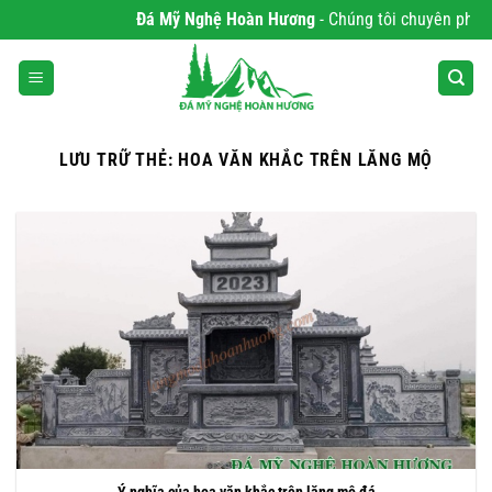
Bỏ
Đá Mỹ Nghệ Hoàn Hương
- Chúng tôi chuyên phân phối 
qua
nội
dung
LƯU TRỮ THẺ:
HOA VĂN KHẮC TRÊN LĂNG MỘ