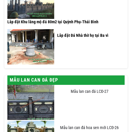
Lắp đặt Khu lăng mộ đá 80m2 tại Quỳnh Phụ-Thái Bình
Lắp đặt Đá Nhà thờ họ tại Ba vì
MẪU LAN CAN ĐÁ ĐẸP
Mẫu lan can đá LCĐ-27
Mẫu lan can đá hoa sen mới LCĐ-26