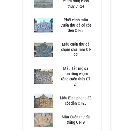
chạm rồng cuốn
thủy CT-24
Phối cảnh mẫu
Cuốn thư đá có cột
đèn CT-23
Mẫu cuốn thư đá
chạm chữ Tâm CT-
22
Mẫu Tắc mộ đá
trán rồng chạm
rồng cuốn thủy CT-
21
Mẫu Bình phong đá
cột đèn CT-20
Mẫu Cuốn thư đá
trắng CT-19