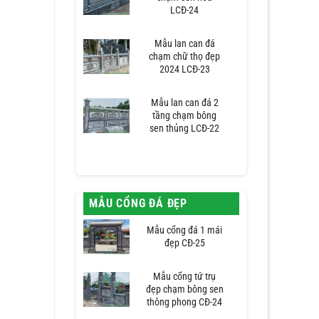
LCĐ-24
Mẫu lan can đá
chạm chữ thọ đẹp
2024 LCĐ-23
Mẫu lan can đá 2
tầng chạm bông
sen thủng LCĐ-22
MẪU CỔNG ĐÁ ĐẸP
Mẫu cổng đá 1 mái
đẹp CĐ-25
Mẫu cổng tứ trụ
đẹp chạm bông sen
thông phong CĐ-24