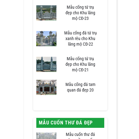
Mẫu cổng tứ trụ
đẹp cho Khu lăng
mộ CĐ-23
Mẫu cổng đá tứ trụ
xanh rêu cho Khu
lăng mộ CĐ-22
Mẫu cổng tứ trụ
đẹp cho Khu lăng
mộ CĐ-21
Mẫu cổng đá tam
quan đá đẹp 20
MẪU CUỐN THƯ ĐÁ ĐẸP
Mẫu cuốn thư đá