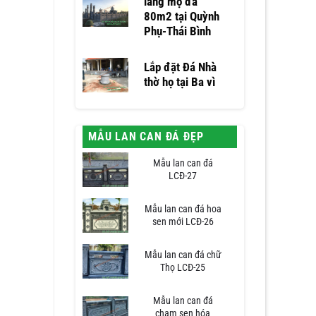
lăng mộ đá
80m2 tại Quỳnh
Phụ-Thái Bình
Lắp đặt Đá Nhà
thờ họ tại Ba vì
MẪU LAN CAN ĐÁ ĐẸP
Mẫu lan can đá
LCĐ-27
Mẫu lan can đá hoa
sen mới LCĐ-26
Mẫu lan can đá chữ
Thọ LCĐ-25
Mẫu lan can đá
chạm sen hóa