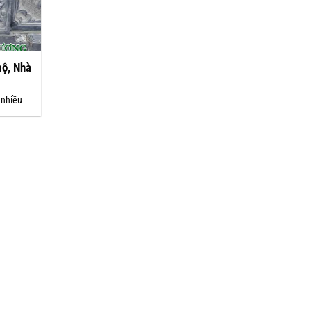
mộ, Nhà
 nhiều