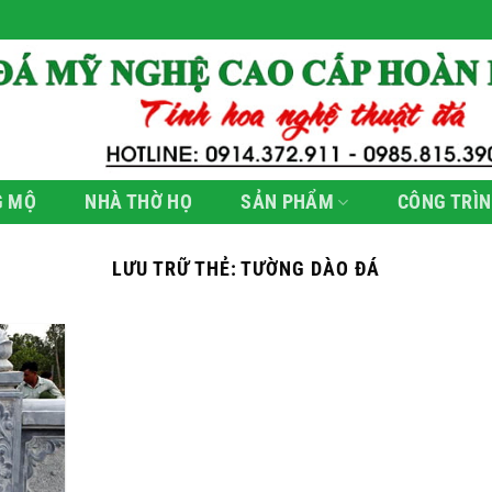
G MỘ
NHÀ THỜ HỌ
SẢN PHẨM
CÔNG TRÌN
LƯU TRỮ THẺ:
TƯỜNG DÀO ĐÁ