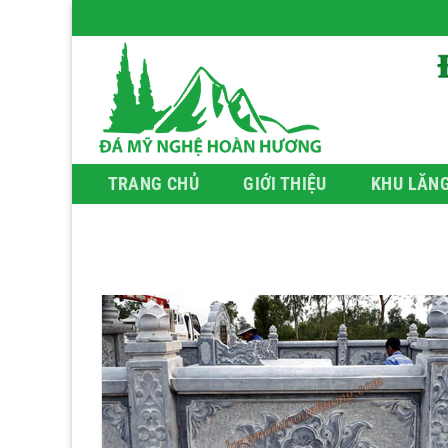
Bỏ
qua
nội
dung
TRANG CHỦ
GIỚI THIỆU
KHU LĂN