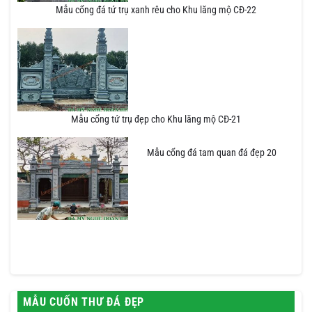
Mẫu cổng đá tứ trụ xanh rêu cho Khu lăng mộ CĐ-22
Mẫu cổng tứ trụ đẹp cho Khu lăng mộ CĐ-21
Mẫu cổng đá tam quan đá đẹp 20
MẪU CUỐN THƯ ĐÁ ĐẸP