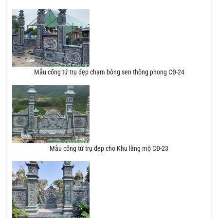
Mẫu cổng tứ trụ đẹp chạm bông sen thông phong CĐ-24
Mẫu cổng tứ trụ đẹp cho Khu lăng mộ CĐ-23