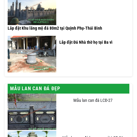
Lắp đặt Khu lăng mộ đá 80m2 tại Quỳnh Phụ-Thái Bình
Lắp đặt Đá Nhà thờ họ tại Ba vì
MẪU LAN CAN ĐÁ ĐẸP
Mẫu lan can đá LCĐ-27