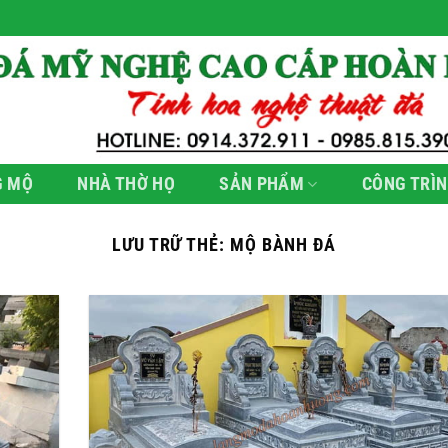
G MỘ
NHÀ THỜ HỌ
SẢN PHẨM
CÔNG TRÌN
LƯU TRỮ THẺ:
MỘ BÀNH ĐÁ