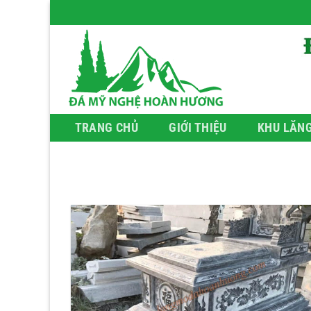
Bỏ
qua
nội
dung
TRANG CHỦ
GIỚI THIỆU
KHU LĂN