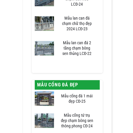
LCĐ-24
Mẫu lan can đá
chạm chữ thọ đẹp
2024 LCĐ-23
Mẫu lan can đá 2
tầng chạm bông
sen thủng LCĐ-22
MẪU CỔNG ĐÁ ĐẸP
Mẫu cổng đá 1 mái
đẹp CĐ-25
Mẫu cổng tứ trụ
đẹp chạm bông sen
thông phong CĐ-24