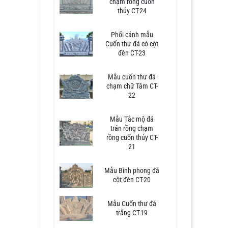
chạm rồng cuốn
thủy CT-24
Phối cảnh mẫu
Cuốn thư đá có cột
đèn CT-23
Mẫu cuốn thư đá
chạm chữ Tâm CT-
22
Mẫu Tắc mộ đá
trán rồng chạm
rồng cuốn thủy CT-
21
Mẫu Bình phong đá
cột đèn CT-20
Mẫu Cuốn thư đá
trắng CT-19