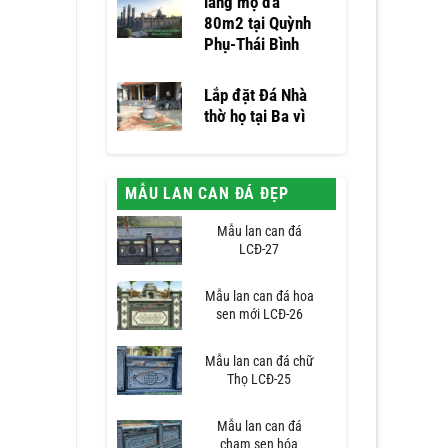
lăng mộ đá
80m2 tại Quỳnh
Phụ-Thái Bình
Lắp đặt Đá Nhà
thờ họ tại Ba vì
MẪU LAN CAN ĐÁ ĐẸP
Mẫu lan can đá
LCĐ-27
Mẫu lan can đá hoa
sen mới LCĐ-26
Mẫu lan can đá chữ
Thọ LCĐ-25
Mẫu lan can đá
chạm sen hóa