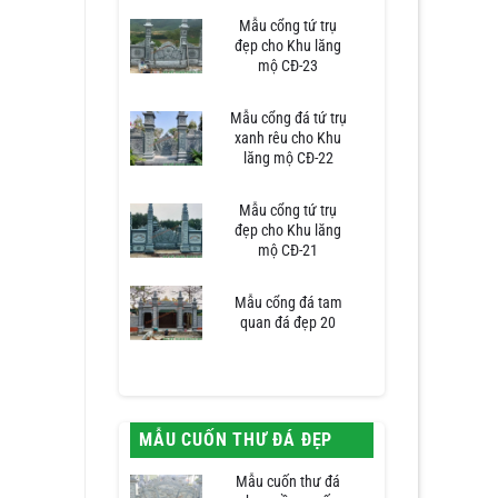
Mẫu cổng tứ trụ
đẹp cho Khu lăng
mộ CĐ-23
Mẫu cổng đá tứ trụ
xanh rêu cho Khu
lăng mộ CĐ-22
Mẫu cổng tứ trụ
đẹp cho Khu lăng
mộ CĐ-21
Mẫu cổng đá tam
quan đá đẹp 20
MẪU CUỐN THƯ ĐÁ ĐẸP
Mẫu cuốn thư đá