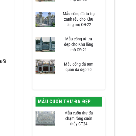
Mẫu cổng đá tứ trụ
xanh rêu cho Khu
lăng mộ CĐ-22
Mẫu cổng tứ trụ
đẹp cho Khu lăng
mộ CĐ-21
cuối
Mẫu cổng đá tam
quan đá đẹp 20
MẪU CUỐN THƯ ĐÁ ĐẸP
Mẫu cuốn thư đá
chạm rồng cuốn
thủy CT-24