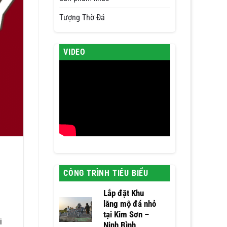
Tượng Thờ Đá
VIDEO
CÔNG TRÌNH TIÊU BIỂU
Lắp đặt Khu
lăng mộ đá nhỏ
i
tại Kim Sơn –
i
Ninh Bình