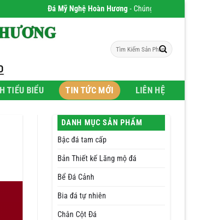
Đá Mỹ Nghệ Hoàn Hương
- Chúng tôi chuyên phân phối Sản phẩm c
Tìm
kiếm:
H TIỂU BIỂU
TIN TỨC MỚI
LIÊN HỆ
DANH MỤC SẢN PHẨM
Bậc đá tam cấp
Bản Thiết kế Lăng mộ đá
Bể Đá Cảnh
Bia đá tự nhiên
Chân Cột Đá