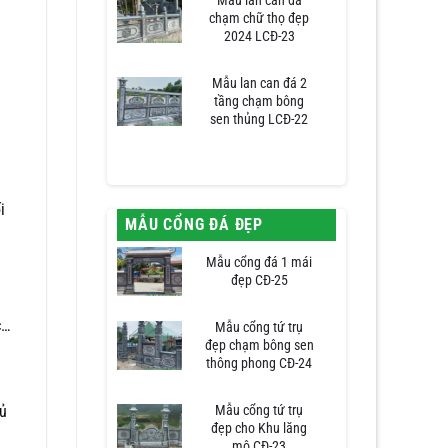
Mẫu lan can đá
chạm chữ thọ đẹp
2024 LCĐ-23
Mẫu lan can đá 2
tầng chạm bông
sen thủng LCĐ-22
i
MẪU CỔNG ĐÁ ĐẸP
Mẫu cổng đá 1 mái
đẹp CĐ-25
c…
Mẫu cổng tứ trụ
đẹp chạm bông sen
thông phong CĐ-24
Mẫu cổng tứ trụ
đủ
đẹp cho Khu lăng
mộ CĐ-23