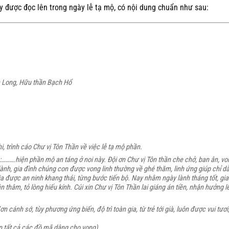
y được đọc lên trong ngày lễ tạ mộ, có nội dung chuẩn như sau:
h Long, Hữu thần Bạch Hổ
 trình cáo Chư vị Tôn Thần về việc lễ tạ mộ phần.
:……….hiện phần mộ an táng ở noi này. Đội ơn Chư vị Tôn thần che chở, ban ân, vo
 lành, gia đình chúng con được vong linh thường về ghé thăm, linh ứng giúp chỉ d
ia được an ninh khang thái, từng bước tiến bộ. Nay nhằm ngày lành tháng tốt, gia
âm, tỏ lòng hiếu kính. Cúi xin Chư vị Tôn Thần lai giáng án tiền, nhận hưởng l
ơn cánh sớ, tùy phương ứng biến, độ trì toàn gia, từ trẻ tới già, luôn được vui tươi
n tất cả các đồ mã dâng cho vong).