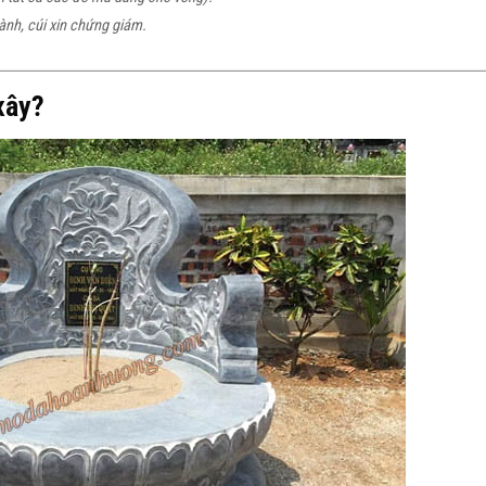
ành, cúi xin chứng giám.
xây?