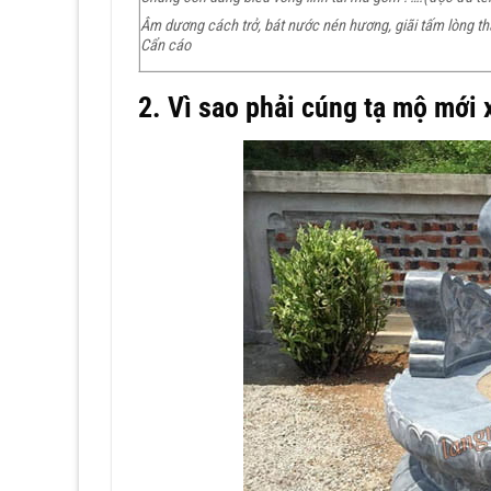
Âm dương cách trở, bát nước nén hương, giãi tấm lòng th
Cẩn cáo
2. Vì sao phải cúng tạ mộ mới 