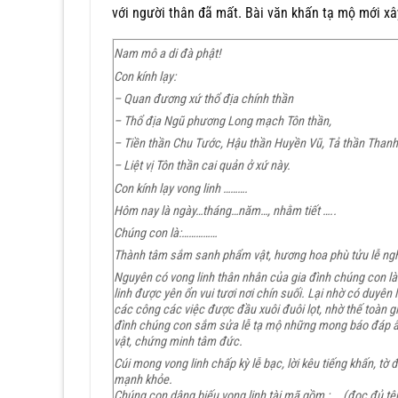
với người thân đã mất. Bài văn khấn tạ mộ mới xâ
Nam mô a di đà phật!
Con kính lạy:
– Quan đương xứ thổ địa chính thần
– Thổ địa Ngũ phương Long mạch Tôn thần,
– Tiền thần Chu Tước, Hậu thần Huyền Vũ, Tả thần Than
– Liệt vị Tôn thần cai quản ở xứ này.
Con kính lạy vong linh ……….
Hôm nay là ngày…tháng…năm…, nhằm tiết …..
Chúng con là:……………
Thành tâm sắm sanh phẩm vật, hương hoa phù tửu lễ nghi,
Nguyên có vong linh thân nhân của gia đình chúng con là
linh được yên ổn vui tươi nơi chín suối. Lại nhờ có duyên
các công các việc được đầu xuôi đuôi lọt, nhờ thế toàn g
đình chúng con sắm sửa lễ tạ mộ những mong báo đáp ân th
vật, chứng minh tâm đức.
Cúi mong vong linh chấp kỳ lễ bạc, lời kêu tiếng khấn, tờ đ
mạnh khỏe.
Chúng con dâng biếu vong linh tài mã gồm : ….(đọc đủ tê