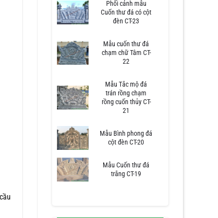
Phối cảnh mẫu
Cuốn thư đá có cột
đèn CT-23
Mẫu cuốn thư đá
chạm chữ Tâm CT-
22
Mẫu Tắc mộ đá
trán rồng chạm
rồng cuốn thủy CT-
21
Mẫu Bình phong đá
cột đèn CT-20
Mẫu Cuốn thư đá
trắng CT-19
 cầu