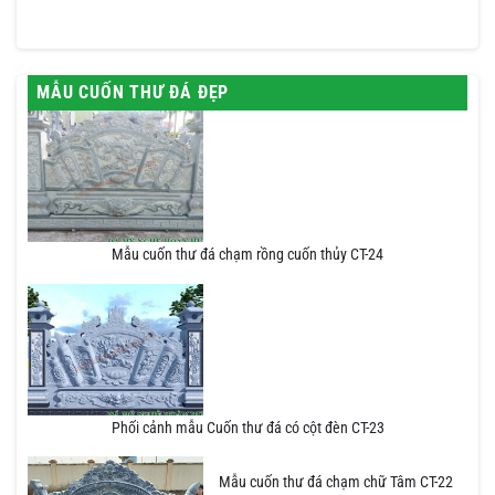
MẪU CUỐN THƯ ĐÁ ĐẸP
Mẫu cuốn thư đá chạm rồng cuốn thủy CT-24
Phối cảnh mẫu Cuốn thư đá có cột đèn CT-23
Mẫu cuốn thư đá chạm chữ Tâm CT-22