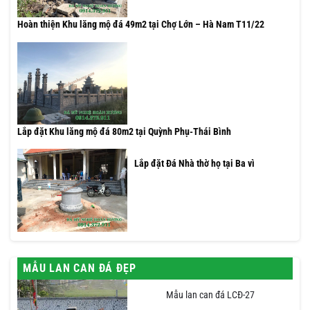
Hoàn thiện Khu lăng mộ đá 49m2 tại Chợ Lớn – Hà Nam T11/22
Lắp đặt Khu lăng mộ đá 80m2 tại Quỳnh Phụ-Thái Bình
Lắp đặt Đá Nhà thờ họ tại Ba vì
MẪU LAN CAN ĐÁ ĐẸP
Mẫu lan can đá LCĐ-27