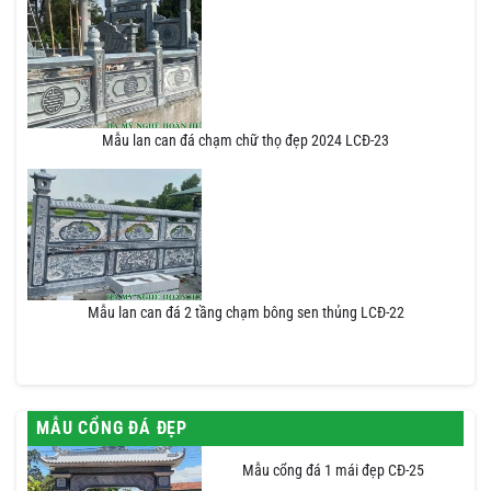
Mẫu lan can đá chạm chữ thọ đẹp 2024 LCĐ-23
Mẫu lan can đá 2 tầng chạm bông sen thủng LCĐ-22
MẪU CỔNG ĐÁ ĐẸP
Mẫu cổng đá 1 mái đẹp CĐ-25