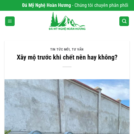
Bỏ
Đá Mỹ Nghệ Hoàn Hương
- Chúng tôi chuyên phân phối Sản phẩm chất
qua
nội
dung
TIN TỨC MỚI
,
TƯ VẤN
Xây mộ trước khi chết nên hay không?