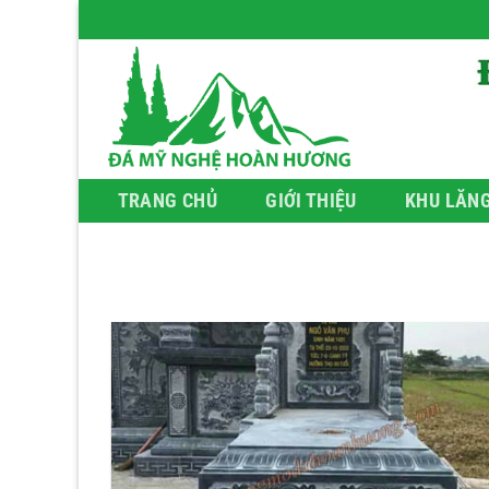
Bỏ
qua
nội
dung
TRANG CHỦ
GIỚI THIỆU
KHU LĂN