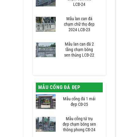
LCĐ-24
Mẫu lan can đá
chạm chữ thọ đẹp
2024 LCĐ-23
Mẫu lan can đá 2
tầng chạm bông
sen thủng LCĐ-22
MẪU CỔNG ĐÁ ĐẸP
Mẫu cổng đá 1 mái
đẹp CĐ-25
Mẫu cổng tứ trụ
đẹp chạm bông sen
thông phong CĐ-24