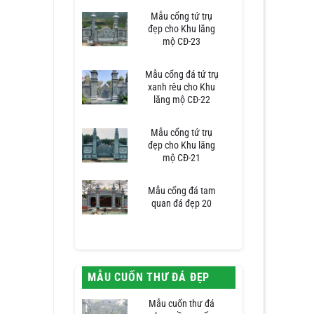
Mẫu cổng tứ trụ
đẹp cho Khu lăng
mộ CĐ-23
Mẫu cổng đá tứ trụ
xanh rêu cho Khu
lăng mộ CĐ-22
Mẫu cổng tứ trụ
đẹp cho Khu lăng
mộ CĐ-21
Mẫu cổng đá tam
quan đá đẹp 20
MẪU CUỐN THƯ ĐÁ ĐẸP
Mẫu cuốn thư đá