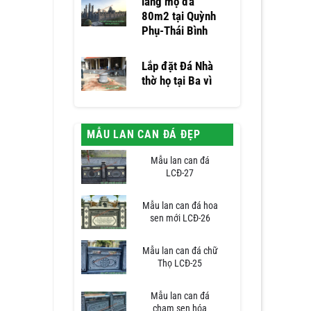
lăng mộ đá
80m2 tại Quỳnh
Phụ-Thái Bình
Lắp đặt Đá Nhà
thờ họ tại Ba vì
MẪU LAN CAN ĐÁ ĐẸP
Mẫu lan can đá
LCĐ-27
Mẫu lan can đá hoa
sen mới LCĐ-26
Mẫu lan can đá chữ
Thọ LCĐ-25
Mẫu lan can đá
chạm sen hóa