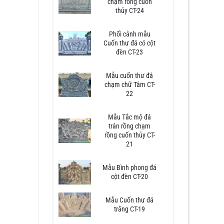
chạm rồng cuốn
thủy CT-24
Phối cảnh mẫu
Cuốn thư đá có cột
đèn CT-23
Mẫu cuốn thư đá
chạm chữ Tâm CT-
22
Mẫu Tắc mộ đá
trán rồng chạm
rồng cuốn thủy CT-
21
Mẫu Bình phong đá
cột đèn CT-20
Mẫu Cuốn thư đá
trắng CT-19