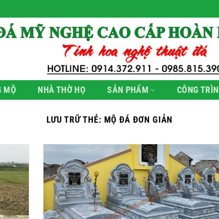
G MỘ
NHÀ THỜ HỌ
SẢN PHẨM
CÔNG TRÌN
LƯU TRỮ THẺ:
MỘ ĐÁ ĐƠN GIẢN