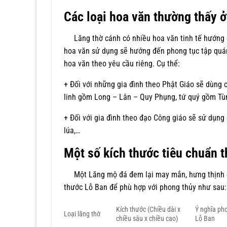
Các loại hoa văn thường thấy 
Lăng thờ cánh có nhiều hoa văn tinh tế hướng đế
hoa văn sử dụng sẽ hướng đến phong tục tập quán 
hoa văn theo yêu cầu riêng. Cụ thể:
+ Đối với những gia đình theo Phật Giáo sẽ dùng c
linh gồm Long – Lân – Quy Phụng, tứ quý gồm Tùn
+ Đối với gia đình theo đạo Công giáo sẽ sử dụng 
lúa,…
Một số kích thước tiêu chuẩn 
Một Lăng mộ đá đem lại may mắn, hưng thịnh cho
thước Lỗ Ban để phù hợp với phong thủy như sau:
Kích thước (Chiều dài x
Ý nghĩa ph
Loại lăng thờ
chiều sâu x chiều cao)
Lỗ Ban