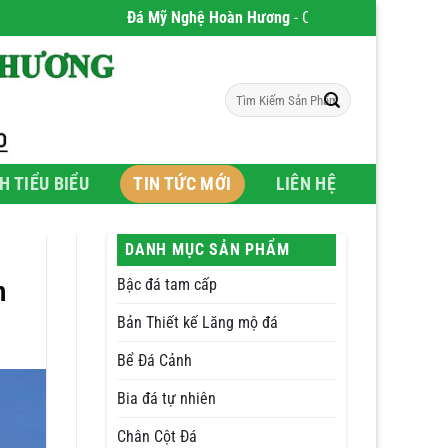
Đá Mỹ Nghệ Hoàn Hương
- Chúng tôi chuyên phân phối Sản phẩ
Tìm
kiếm:
H TIỂU BIỂU
TIN TỨC MỚI
LIÊN HỆ
DANH MỤC SẢN PHẨM
Bậc đá tam cấp
h
Bản Thiết kế Lăng mộ đá
Bể Đá Cảnh
Bia đá tự nhiên
Chân Cột Đá