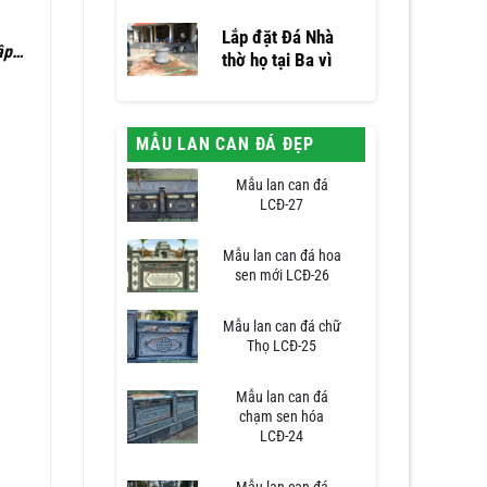
Lắp đặt Đá Nhà
sập…
thờ họ tại Ba vì
MẪU LAN CAN ĐÁ ĐẸP
Mẫu lan can đá
LCĐ-27
Mẫu lan can đá hoa
sen mới LCĐ-26
Mẫu lan can đá chữ
Thọ LCĐ-25
Mẫu lan can đá
chạm sen hóa
LCĐ-24