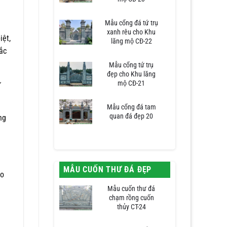
Mẫu cổng đá tứ trụ
xanh rêu cho Khu
iệt,
lăng mộ CĐ-22
ắc
Mẫu cổng tứ trụ
đẹp cho Khu lăng
mộ CĐ-21
ứ
Mẫu cổng đá tam
quan đá đẹp 20
ng
MẪU CUỐN THƯ ĐÁ ĐẸP
eo
Mẫu cuốn thư đá
chạm rồng cuốn
thủy CT-24