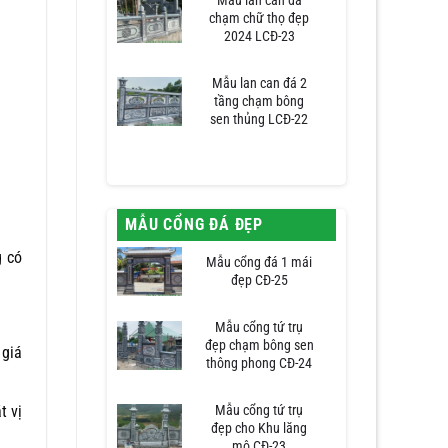
Mẫu lan can đá
chạm chữ thọ đẹp
2024 LCĐ-23
Mẫu lan can đá 2
tầng chạm bông
sen thủng LCĐ-22
MẪU CỔNG ĐÁ ĐẸP
g có
Mẫu cổng đá 1 mái
đẹp CĐ-25
Mẫu cổng tứ trụ
đẹp chạm bông sen
 giá
thông phong CĐ-24
Mẫu cổng tứ trụ
t vị
đẹp cho Khu lăng
mộ CĐ-23