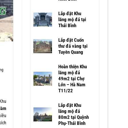
Lắp đặt Khu
lăng mộ đá tại
Thái Bình
Lắp đặt Cuốn
thư đá vàng tại
Tuyên Quang
Hoàn thiện Khu
ùng
lăng mộ đá
49m2 tại Chợ
Lớn – Hà Nam
T11/22
Khu
Lắp đặt Khu
 làm
lăng mộ đá
hiều
80m2 tại Quỳnh
kích
Phụ-Thái Bình