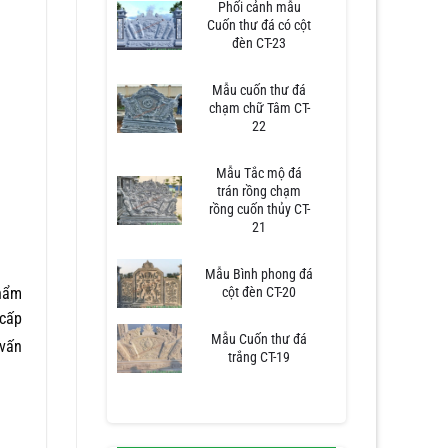
Phối cảnh mẫu
Cuốn thư đá có cột
đèn CT-23
Mẫu cuốn thư đá
chạm chữ Tâm CT-
22
Mẫu Tắc mộ đá
trán rồng chạm
rồng cuốn thủy CT-
21
Mẫu Bình phong đá
phẩm
cột đèn CT-20
 cấp
Mẫu Cuốn thư đá
 vấn
trắng CT-19