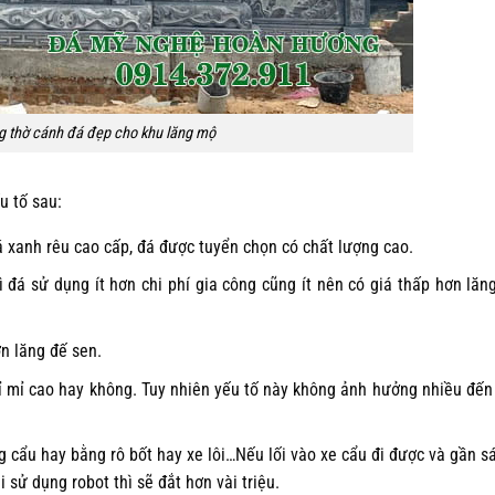
g thờ cánh đá đẹp cho khu lăng mộ
u tố sau:
 xanh rêu cao cấp, đá được tuyển chọn có chất lượng cao.
 đá sử dụng ít hơn chi phí gia công cũng ít nên có giá thấp hơn lăn
n lăng đế sen.
tỉ mỉ cao hay không. Tuy nhiên yếu tố này không ảnh hưởng nhiều đến
 cẩu hay bằng rô bốt hay xe lôi…Nếu lối vào xe cẩu đi được và gần sá
i sử dụng robot thì sẽ đắt hơn vài triệu.