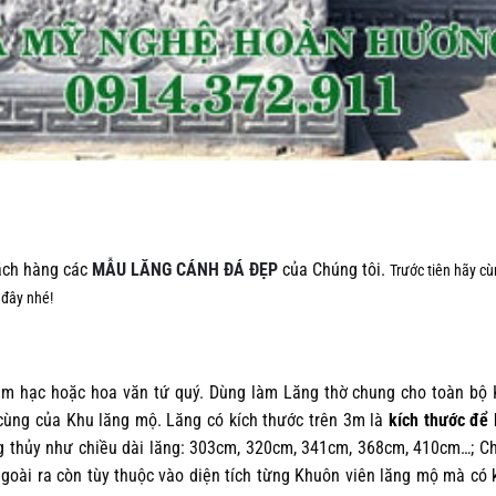
ách hàng các
MẪU LĂNG CÁNH ĐÁ ĐẸP
của Chúng tôi.
Trước tiên hãy c
i đây nhé!
 hạc hoặc hoa văn tứ quý. Dùng làm Lăng thờ chung cho toàn bộ 
cùng của Khu lăng mộ. Lăng có kích thước trên 3m là
kích thước để
g thủy như chiều dài lăng: 303cm, 320cm, 341cm, 368cm, 410cm…; C
oài ra còn tùy thuộc vào diện tích từng Khuôn viên lăng mộ mà có 